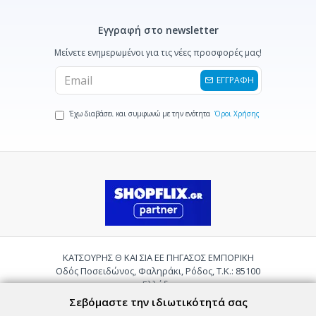
Εγγραφή στο newsletter
Μείνετε ενημερωμένοι για τις νέες προσφορές μας!
ΕΓΓΡΑΦΗ
Έχω διαβάσει και συμφωνώ με την ενότητα
Όροι Χρήσης
ΚΑΤΣΟΥΡΗΣ Θ ΚΑΙ ΣΙΑ ΕΕ ΠΗΓΑΣΟΣ ΕΜΠΟΡΙΚΗ
Οδός Ποσειδώνος, Φαληράκι, Ρόδος, Τ.Κ.: 85100
Ελλάδα
Τηλ.:
2241085059
Σεβόμαστε την ιδιωτικότητά σας
Email:
pigasosemporiki@gmail.com