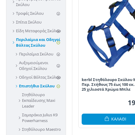
Σκύλου
Τροφές Σκύλου
Σπίτια Σκύλου
Είδη Μεταφοράς Σκύλου
Περιλαίμια και Οδηγοί
Βόλτας Σκύλου
Περιλαίμια Σκύλου
Αυξομειούμενοι
Οδηγοί Σκύλου
Οδηγοί Βόλτας Σκύλου
kerbl Στηθόλουρο Σκύλου 
Περ. Στήθους 75 έως 100 εκ
Επιστήθιο Σκύλου
25 χιλιοστά Χρώμα Μπλε
Στηθόλουρο
Εκπαίδευσης Maxi
19
Leader
Σαμαράκια Julius K9
ΚΑΛΆΘΙ
Powerharness
Στηθόλουρο Maestro