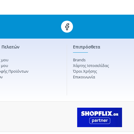
 Πελατών
Επιπρόσθετα
 μου
Brands
ς μου
Χάρτης Ιστοσελίδας
οφής Προϊόντων
Όροι Χρήσης
ών
Επικοινωνία