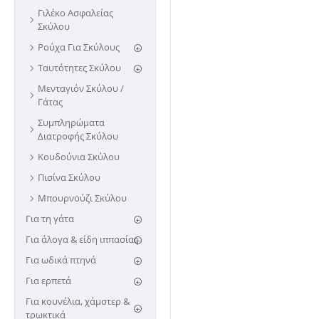
Γιλέκο Ασφαλείας
Σκύλου
Ρούχα Για Σκύλους
Ταυτότητες Σκύλου
Μενταγιόν Σκύλου /
Γάτας
Συμπληρώματα
Διατροφής Σκύλου
Κουδούνια Σκύλου
Πισίνα Σκύλου
Μπουρνούζι Σκύλου
Για τη γάτα
Για άλογα & είδη ιππασίας
Για ωδικά πτηνά
Για ερπετά
Για κουνέλια, χάμστερ &
τρωκτικά