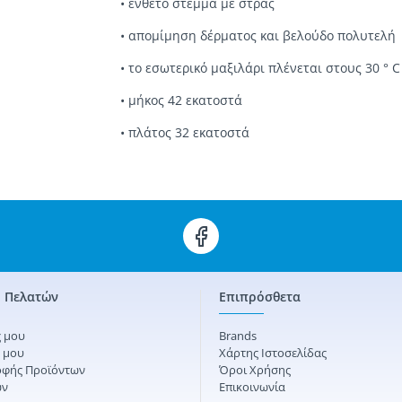
•
ένθετο
στέμμα με
στρας
•
απομίμηση δέρματος
και
βελούδο
πολυτελή
•
το εσωτερικό
μαξιλάρι
πλένεται
στους 30 ° C
•
μήκος 42 εκατοστά
• π
λάτος 32 εκατοστά
 Πελατών
Επιπρόσθετα
 μου
Brands
ς μου
Χάρτης Ιστοσελίδας
οφής Προϊόντων
Όροι Χρήσης
ών
Επικοινωνία