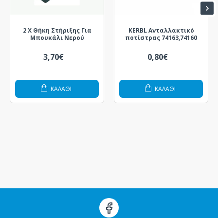
2 X Θήκη Στήριξης Για
KERBL Ανταλλακτικό
Μπουκάλι Νερού
ποτίστρας 74163,74160
3,70€
0,80€
ΚΑΛΆΘΙ
ΚΑΛΆΘΙ