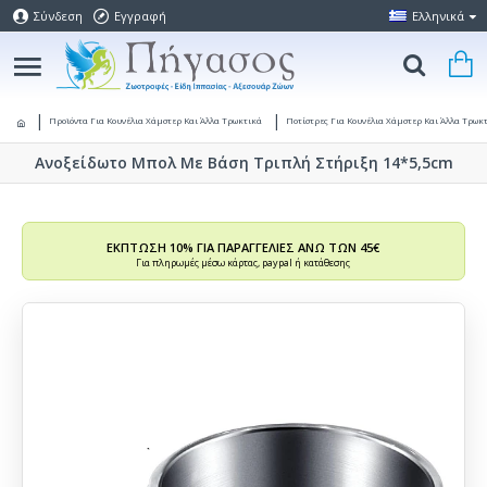
Σύνδεση
Εγγραφή
Ελληνικά
Προϊόντα Για Κουνέλια Χάμστερ Και Άλλα Τρωκτικά
Ποτίστρες Για Κουνέλια Χάμστερ Kαι Άλλα Τρωκ
Ανοξείδωτο Μπολ Με Βάση Τριπλή Στήριξη 14*5,5cm
ΕΚΠΤΩΣΗ 10% ΓΙΑ ΠΑΡΑΓΓΕΛΙΕΣ ΑΝΩ ΤΩΝ 45€
Για πληρωμές μέσω κάρτας, paypal ή κατάθεσης