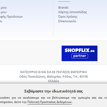
 μου
Brands
ς μου
Χάρτης Ιστοσελίδας
οφής Προϊόντων
Όροι Χρήσης
ών
Επικοινωνία
ΚΑΤΣΟΥΡΗΣ Θ ΚΑΙ ΣΙΑ ΕΕ ΠΗΓΑΣΟΣ ΕΜΠΟΡΙΚΗ
Οδός Ποσειδώνος, Φαληράκι, Ρόδος, Τ.Κ.: 85100
Ελλάδα
Τηλ.:
2241085059
Email:
pigasosemporiki@gmail.com
Σεβόμαστε την ιδιωτικότητά σας
cookies για να αναλύσουμε και να βελτιώσουμε την εμπειρία σας και 
υπηρεσίες. Δείτε την
Πολιτική Προστασίας Δεδομένων
.