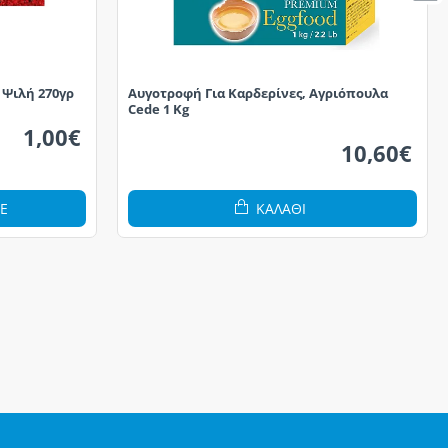
 Ψιλή 270γρ
Αυγοτροφή Για Καρδερίνες, Αγριόπουλα
Cede 1 Kg
1,00€
10,60€
Ε
ΚΑΛΆΘΙ