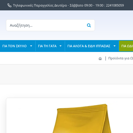
Τηλεφωνικές Παραγγελίες Δευτέρα - Σάββατο 09:00 - 19:00 : 2241085059
ΓΙΑ ΤΟΝ ΣΚΥΛΟ
ΓΙΑ ΤΗ ΓΑΤΑ
ΓΙΑ ΑΛΟΓΑ & ΕΙΔΗ ΙΠΠΑΣΙΑΣ
ΓΙΑ ΩΔ
Προϊόντα για 