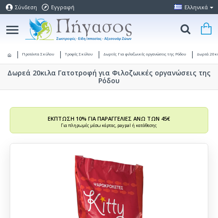
Σύνδεση
Εγγραφή
Ελληνικά
Προϊόντα Σκύλου
Τροφές Σκύλου
Δωρεές Για φιλοζωικές οργανώσεις της Ρόδου
Δωρεά 20κι
Δωρεά 20κιλα Γατοτροφή για Φιλοζωικές οργανώσεις της
Ρόδου
ΕΚΠΤΩΣΗ 10% ΓΙΑ ΠΑΡΑΓΓΕΛΙΕΣ ΑΝΩ ΤΩΝ 45€
Για πληρωμές μέσω κάρτας, paypal ή κατάθεσης