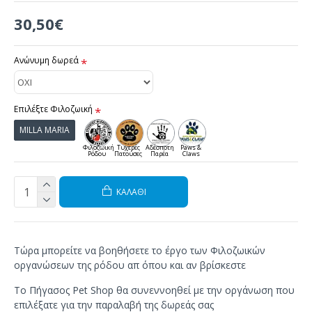
30,50€
Ανώνυμη δωρεά
Επιλέξτε Φιλοζωική
MILLA MARIA
Φιλοζωική
Τυχερές
Αδέσποτη
Paws &
Ρόδου
Πατούσες
Παρέα
Claws
ΚΑΛΆΘΙ
Τώρα μπορείτε να βοηθήσετε το έργο των Φιλοζωικών
οργανώσεων της ρόδου απ όπου και αν βρίσκεστε
Το Πήγασος Pet Shop θα συνεννοηθεί με την οργάνωση που
επιλέξατε για την παραλαβή της δωρεάς σας