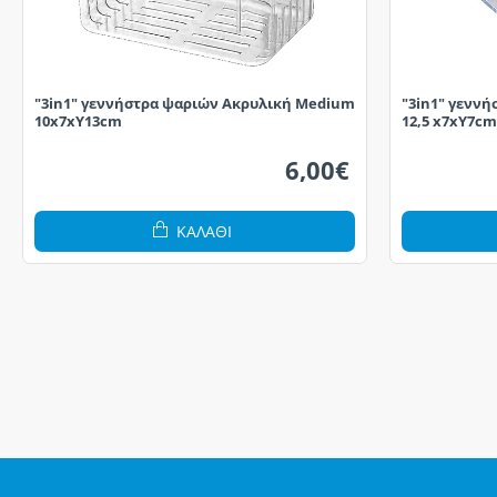
"3in1" γεννήστρα ψαριών Ακρυλική Medium
"3in1" γεννή
10x7xY13cm
12,5 x7xY7cm
6,00€
ΚΑΛΆΘΙ