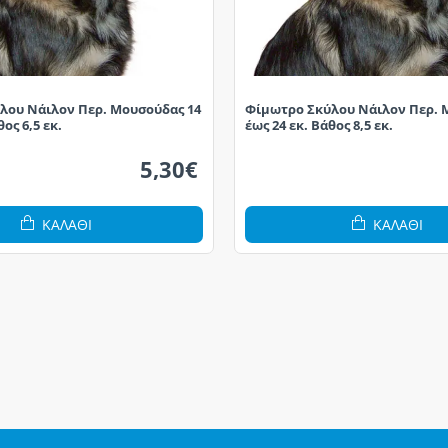
λου Νάιλον Περ. Μουσούδας 14
Φίμωτρο Σκύλου Νάιλον Περ. 
θος 6,5 εκ.
έως 24 εκ. Βάθος 8,5 εκ.
5,30€
ΚΑΛΆΘΙ
ΚΑΛΆΘΙ