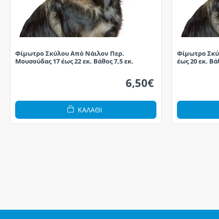
Φίμωτρο Σκύλου Από Νάιλον Περ.
Φίμωτρο Σκύ
Μουσούδας 17 έως 22 εκ. Βάθος 7,5 εκ.
έως 20 εκ. Βά
6,50€
ΚΑΛΆΘΙ