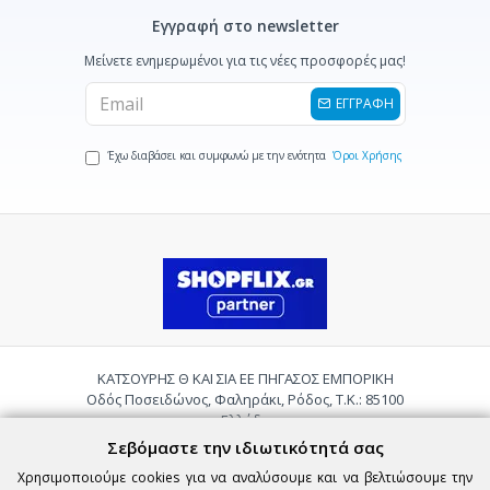
Εγγραφή στο newsletter
Μείνετε ενημερωμένοι για τις νέες προσφορές μας!
ΕΓΓΡΑΦΗ
Έχω διαβάσει και συμφωνώ με την ενότητα
Όροι Χρήσης
ΚΑΤΣΟΥΡΗΣ Θ ΚΑΙ ΣΙΑ ΕΕ ΠΗΓΑΣΟΣ ΕΜΠΟΡΙΚΗ
Οδός Ποσειδώνος, Φαληράκι, Ρόδος, Τ.Κ.: 85100
Ελλάδα
Τηλ.:
2241085059
Σεβόμαστε την ιδιωτικότητά σας
Email:
pigasosemporiki@gmail.com
Χρησιμοποιούμε cookies για να αναλύσουμε και να βελτιώσουμε την