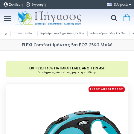
Σύνδεση
Εγγραφή
Ελληνικά
Προϊόντα Σκύλου
Περιλαίμια και Οδηγοί Βόλτας Σκύλου
Αυξομειούμενοι Οδηγοί Σκύλου
Α
FLEXI Comfort Ιμάντας 5m ΕΩΣ 25KG Μπλέ
ΕΚΠΤΩΣΗ 10% ΓΙΑ ΠΑΡΑΓΓΕΛΙΕΣ ΑΝΩ ΤΩΝ 45€
Για πληρωμές μέσω κάρτας, paypal ή κατάθεσης
ΕΚΤΌΣ ΑΠΟΘΈΜΑΤΟΣ