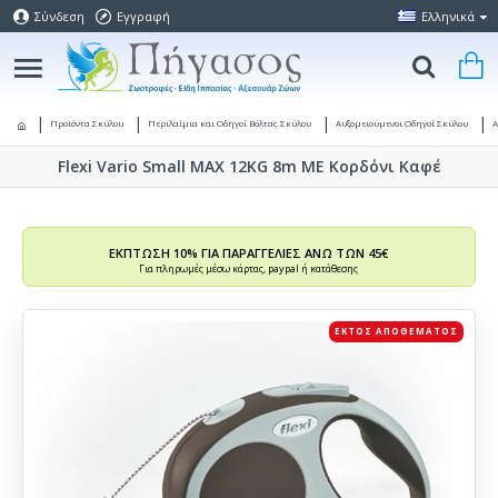
Σύνδεση
Εγγραφή
Ελληνικά
Προϊόντα Σκύλου
Περιλαίμια και Οδηγοί Βόλτας Σκύλου
Αυξομειούμενοι Οδηγοί Σκύλου
Α
Flexi Vario Small MAX 12KG 8m ΜΕ Κορδόνι Καφέ
ΕΚΠΤΩΣΗ 10% ΓΙΑ ΠΑΡΑΓΓΕΛΙΕΣ ΑΝΩ ΤΩΝ 45€
Για πληρωμές μέσω κάρτας, paypal ή κατάθεσης
ΕΚΤΌΣ ΑΠΟΘΈΜΑΤΟΣ