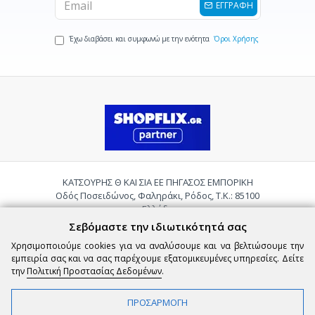
ΕΓΓΡΑΦΗ
Έχω διαβάσει και συμφωνώ με την ενότητα
Όροι Χρήσης
ΚΑΤΣΟΥΡΗΣ Θ ΚΑΙ ΣΙΑ ΕΕ ΠΗΓΑΣΟΣ ΕΜΠΟΡΙΚΗ
Οδός Ποσειδώνος, Φαληράκι, Ρόδος, Τ.Κ.: 85100
Ελλάδα
Τηλ.:
2241085059
Σεβόμαστε την ιδιωτικότητά σας
Email:
pigasosemporiki@gmail.com
Χρησιμοποιούμε cookies για να αναλύσουμε και να βελτιώσουμε την
εμπειρία σας και να σας παρέχουμε εξατομικευμένες υπηρεσίες. Δείτε
την
Πολιτική Προστασίας Δεδομένων
.
ΠΡΟΣΑΡΜΟΓΗ