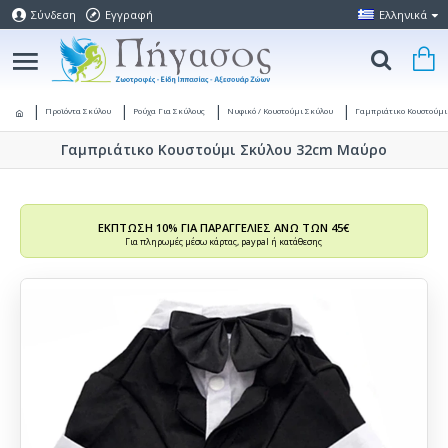
Σύνδεση
Εγγραφή
Ελληνικά
Προϊόντα Σκύλου
Ρούχα Για Σκύλους
Νυφικό / Κουστούμι Σκύλου
Γαμπριάτικο Κουστούμ
Γαμπριάτικο Κουστούμι Σκύλου 32cm Μαύρο
ΕΚΠΤΩΣΗ 10% ΓΙΑ ΠΑΡΑΓΓΕΛΙΕΣ ΑΝΩ ΤΩΝ 45€
Για πληρωμές μέσω κάρτας, paypal ή κατάθεσης