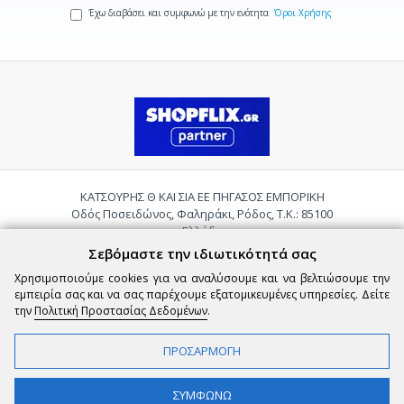
Έχω διαβάσει και συμφωνώ με την ενότητα
Όροι Χρήσης
ΚΑΤΣΟΥΡΗΣ Θ ΚΑΙ ΣΙΑ ΕΕ ΠΗΓΑΣΟΣ ΕΜΠΟΡΙΚΗ
Οδός Ποσειδώνος, Φαληράκι, Ρόδος, Τ.Κ.: 85100
Ελλάδα
Τηλ.:
2241085059
Σεβόμαστε την ιδιωτικότητά σας
Email:
pigasosemporiki@gmail.com
Χρησιμοποιούμε cookies για να αναλύσουμε και να βελτιώσουμε την
εμπειρία σας και να σας παρέχουμε εξατομικευμένες υπηρεσίες. Δείτε
την
Πολιτική Προστασίας Δεδομένων
.
ΠΡΟΣΑΡΜΟΓΗ
Copyright © 2026 epigasos.com | Powered by SBZ Systems & EMDI Business
ΣΥΜΦΩΝΩ
Management