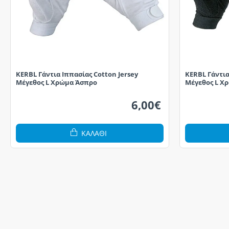
KERBL Γάντια Ιππασίας Cotton Jersey
KERBL Γάντια
Μέγεθος L Χρώμα Άσπρο
Μέγεθος L Χ
6,00€
ΚΑΛΆΘΙ