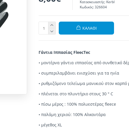
Κατασκευαστής:
Kerbl
Κωδικός:
326604
ΚΑΛΆΘΙ
Γάντια Ιππασίας FleecTec
•
μοντέρνα
γάντια
ιππασίας
από
συνθετικό δέ
•
συμπ
εριλαμβάνει
ενισχύσει για τα
ηνία
•
ρυθμιζόμενο τελείωμα μανικιού
στον καρπό
•
πλένεται στο πλυντήριο
στους 30 ° C
•
πίσω μέρος
:
100%
πολυεστέρας
fleece
•
παλάμη χεριού
:
100%
Αλκαντάρα
• μέγεθος XL