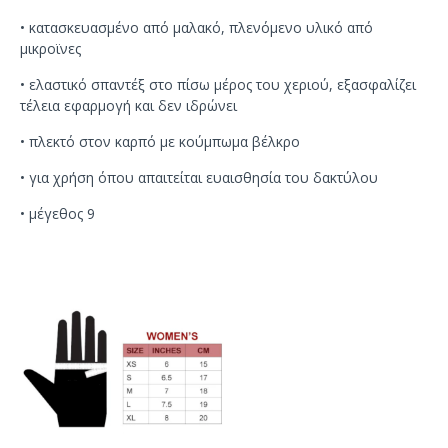
•
κατασκευασμένο από μαλακό
,
πλενόμενο υλικό από
μικροϊνες
•
ελαστικό
σπαντέξ
στο πίσω μέρος
του χεριού
,
εξασφαλίζει
τέλεια εφαρμογή και
δεν
ιδρώνει
•
πλεκτό
στον καρπό
με
κούμπωμα
βέλκρο
•
για
χρήση
όπου
απαιτείται
ευαισθησία
του
δακτύλου
• μέγεθος 9