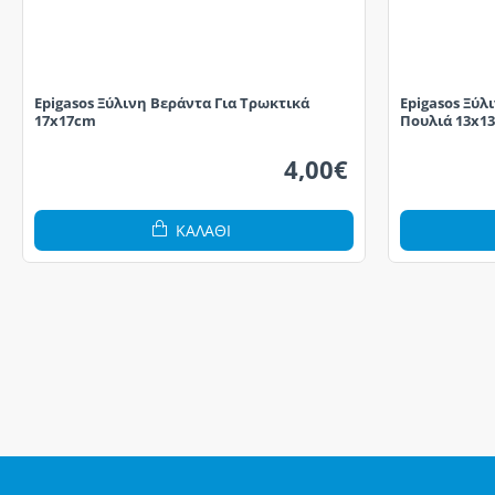
Epigasos Ξύλινη Βεράντα Για Τρωκτικά
Epigasos Ξύλ
17x17cm
Πουλιά 13x1
4,00€
ΚΑΛΆΘΙ