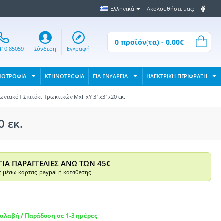
Ελληνικά
Ακολουθήστε μας:
0 προϊόν(τα) - 0,00€
410 85059
Σύνδεση
Εγγραφή
ΝΟΤΡΟΦΙΑ
ΚΤΗΝΟΤΡΟΦΙΑ
ΓΙΑ ΕΝΥΔΡΕΙΑ
ΗΛΕΚΤΡΙΚΗ ΠΕΡΙΦΡΑΞΗ
ωνιακόT Σπιτάκι Τρωκτικών ΜxΠxΥ 31x31x20 εκ.
 εκ.
ΓΙΑ ΠΑΡΑΓΓΕΛΙΕΣ ΑΝΩ ΤΩΝ 45€
 μέσω κάρτας, paypal ή κατάθεσης
αλαβή / Παράδοση σε 1-3 ημέρες