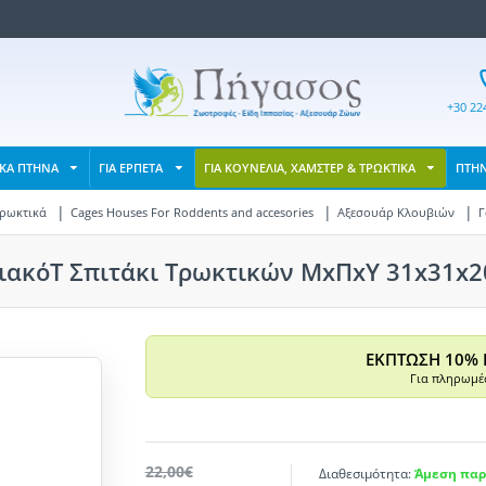
+30 22
ΙΚΑ ΠΤΗΝΑ
ΓΙΑ ΕΡΠΕΤΑ
ΓΙΑ ΚΟΥΝΕΛΙΑ, ΧΑΜΣΤΕΡ & ΤΡΩΚΤΙΚΑ
ΠΤΗ
Τρωκτικά
Cages Houses For Roddents and accesories
Αξεσουάρ Κλουβιών
Γ
ιακόT Σπιτάκι Τρωκτικών ΜxΠxΥ 31x31x20
ΕΚΠΤΩΣΗ 10% 
Για πληρωμές
22,00€
Διαθεσιμότητα:
Άμεση παρ