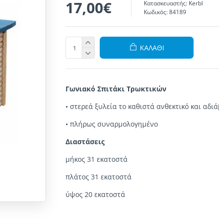
17,00€
Κατασκευαστής:
Kerbl
Κωδικός:
84189
ΚΑΛΆΘΙ
Γωνιακό Σπιτάκι Τρωκτικών
•
στερεά
ξυλεία
το
καθιστά
ανθεκτικό και
αδιά
•
πλήρως συναρμολογημένo
Διαστάσεις
μήκος 31 εκατοστά
πλάτος 31 εκατοστά
ύψος 20 εκατοστά