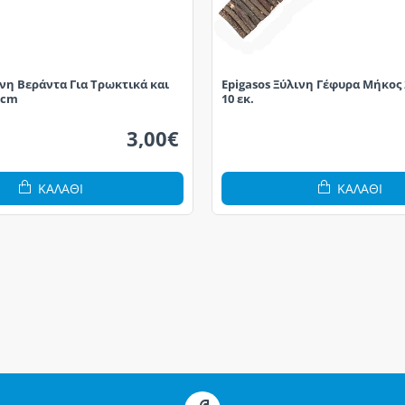
ινη Βεράντα Για Τρωκτικά και
Epigasos Ξύλινη Γέφυρα Μήκος 
3cm
10 εκ.
3,00€
ΚΑΛΆΘΙ
ΚΑΛΆΘΙ