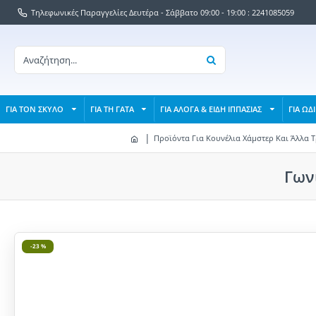
Τηλεφωνικές Παραγγελίες Δευτέρα - Σάββατο 09:00 - 19:00 : 2241085059
ΓΙΑ ΤΟΝ ΣΚΥΛΟ
ΓΙΑ ΤΗ ΓΑΤΑ
ΓΙΑ ΑΛΟΓΑ & ΕΙΔΗ ΙΠΠΑΣΙΑΣ
ΓΙΑ ΩΔ
Προϊόντα Για Κουνέλια Χάμστερ Και Άλλα 
Γων
-23 %