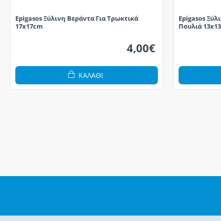
Epigasos Ξύλινη Βεράντα Για Τρωκτικά
Epigasos Ξύλ
17x17cm
Πουλιά 13x1
4,00€
ΚΑΛΆΘΙ