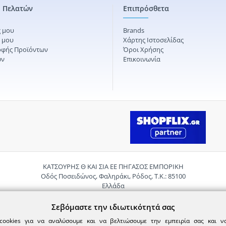
 Πελατών
Επιπρόσθετα
 μου
Brands
ς μου
Χάρτης Ιστοσελίδας
οφής Προϊόντων
Όροι Χρήσης
ών
Επικοινωνία
ΚΑΤΣΟΥΡΗΣ Θ ΚΑΙ ΣΙΑ ΕΕ ΠΗΓΑΣΟΣ ΕΜΠΟΡΙΚΗ
Οδός Ποσειδώνος, Φαληράκι, Ρόδος, Τ.Κ.: 85100
Ελλάδα
Τηλ.:
2241085059
Email:
pigasosemporiki@gmail.com
Σεβόμαστε την ιδιωτικότητά σας
cookies για να αναλύσουμε και να βελτιώσουμε την εμπειρία σας και 