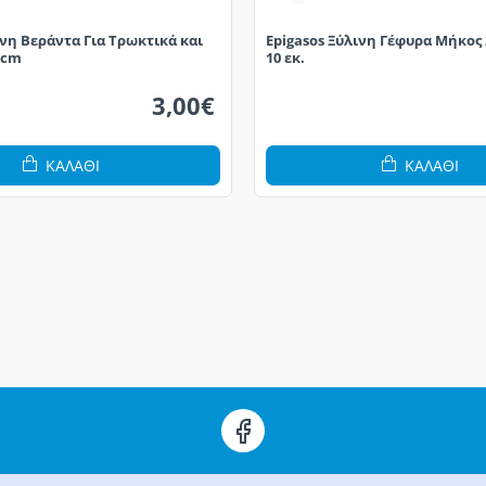
ινη Βεράντα Για Τρωκτικά και
Epigasos Ξύλινη Γέφυρα Μήκος 
3cm
10 εκ.
3,00€
ΚΑΛΆΘΙ
ΚΑΛΆΘΙ