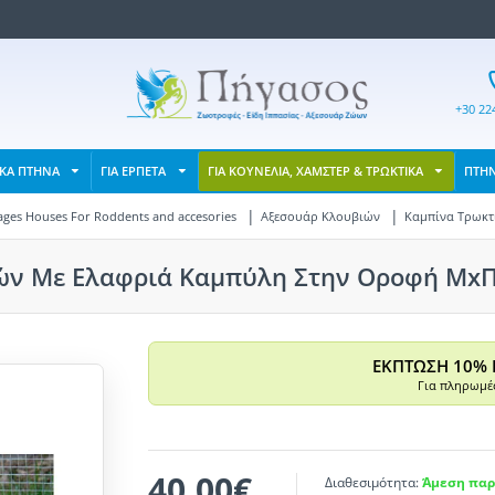
+30 22
ΙΚΑ ΠΤΗΝΑ
ΓΙΑ ΕΡΠΕΤΑ
ΓΙΑ ΚΟΥΝΕΛΙΑ, ΧΑΜΣΤΕΡ & ΤΡΩΚΤΙΚΑ
ΠΤΗ
ages Houses For Roddents and accesories
Αξεσουάρ Κλουβιών
Καμπίνα Τρωκτι
ν Με Ελαφριά Καμπύλη Στην Οροφή ΜxΠxY
ΕΚΠΤΩΣΗ 10% 
Για πληρωμές
40,00€
Διαθεσιμότητα:
Άμεση παρ