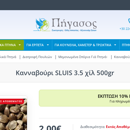
+30 22
ΙΚΑ ΠΤΗΝΑ
ΓΙΑ ΕΡΠΕΤΑ
ΓΙΑ ΚΟΥΝΕΛΙΑ, ΧΑΜΣΤΕΡ & ΤΡΩΚΤΙΚΑ
ΠΤΗ
δικά Πτηνά
Διατροφή Πουλιών
Μεμονωμένα Σπόρια Γιά Πτηνά-
Κανναβούρι
Κανναβούρι SLUIS 3.5 χίλ 500gr
ΕΚΠΤΩΣΗ 10% 
Για πληρωμές
ΌΣ ΑΠΟΘΈΜΑΤΟΣ
2,00€
Διαθεσιμότητα:
Εκτός Αποθέμ