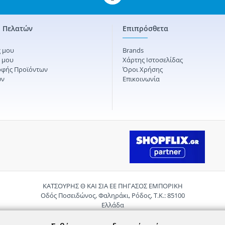
 Πελατών
Επιπρόσθετα
 μου
Brands
ς μου
Χάρτης Ιστοσελίδας
οφής Προϊόντων
Όροι Χρήσης
ών
Επικοινωνία
ΚΑΤΣΟΥΡΗΣ Θ ΚΑΙ ΣΙΑ ΕΕ ΠΗΓΑΣΟΣ ΕΜΠΟΡΙΚΗ
Οδός Ποσειδώνος, Φαληράκι, Ρόδος, Τ.Κ.: 85100
Ελλάδα
Τηλ.:
2241085059
Email:
pigasosemporiki@gmail.com