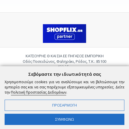
ΚΑΤΣΟΥΡΗΣ Θ ΚΑΙ ΣΙΑ ΕΕ ΠΗΓΑΣΟΣ ΕΜΠΟΡΙΚΗ
Οδός Ποσειδώνος, Φαληράκι, Ρόδος, Τ.Κ.: 85100
Ελλάδα
Τηλ.:
2241085059
Σεβόμαστε την ιδιωτικότητά σας
Email:
pigasosemporiki@gmail.com
Χρησιμοποιούμε cookies για να αναλύσουμε και να βελτιώσουμε την
εμπειρία σας και να σας παρέχουμε εξατομικευμένες υπηρεσίες. Δείτε
την
Πολιτική Προστασίας Δεδομένων
.
ΠΡΟΣΑΡΜΟΓΗ
Copyright © 2026 epigasos.com | Powered by SBZ Systems & EMDI Business
ΣΥΜΦΩΝΩ
Management