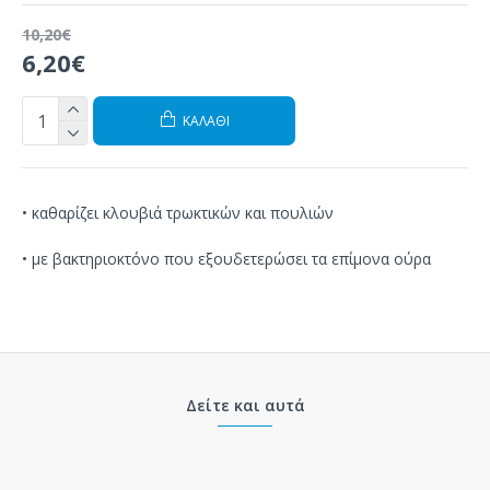
10,20€
6,20€
ΚΑΛΆΘΙ
•
καθαρίζει
κλουβιά
τρωκτικών
και
πουλιών
•
με
βακτηριοκτόνο
που
εξουδετερώσει
τα επίμονα
ούρα
Δείτε και αυτά