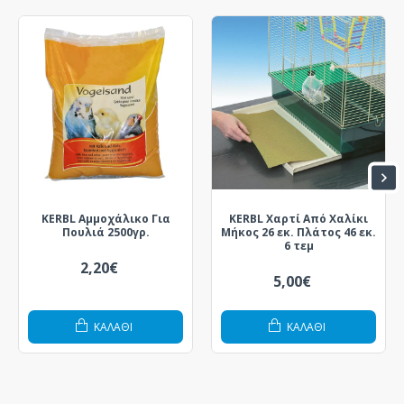
KERBL Αμμοχάλικο Για
KERBL Χαρτί Από Χαλίκι
Πουλιά 2500γρ.
Μήκος 26 εκ. Πλάτος 46 εκ.
6 τεμ
2,20€
5,00€
ΚΑΛΆΘΙ
ΚΑΛΆΘΙ