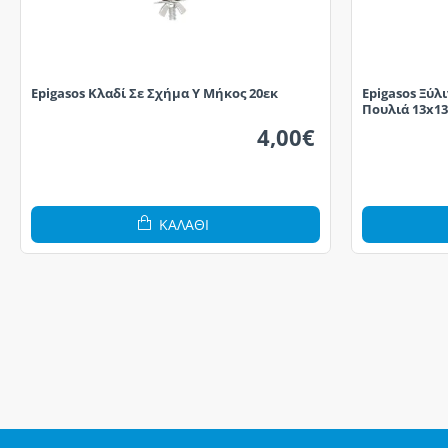
Epigasos Κλαδί Σε Σχήμα Υ Μήκος 20εκ
Epigasos Ξύλ
Πουλιά 13x1
4,00€
ΚΑΛΆΘΙ