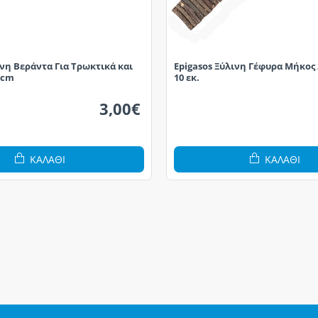
ινη Βεράντα Για Τρωκτικά και
Epigasos Ξύλινη Γέφυρα Μήκος 
3cm
10 εκ.
3,00€
ΚΑΛΆΘΙ
ΚΑΛΆΘΙ