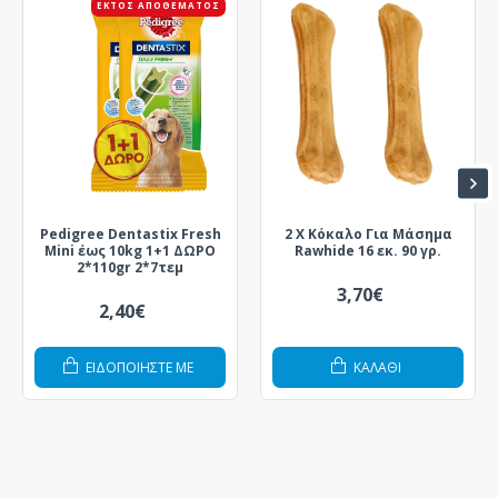
ΕΚΤΌΣ ΑΠΟΘΈΜΑΤΟΣ
Pedigree Dentastix Fresh
2 X Κόκαλο Για Μάσημα
Mini έως 10kg 1+1 ΔΩΡΟ
Rawhide 16 εκ. 90 γρ.
2*110gr 2*7τεμ
3,70€
2,40€
ΕΙΔΟΠΟΙΗΣΤΕ ΜΕ
ΚΑΛΆΘΙ