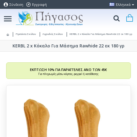
Σύνδεση
Εγγραφή
Ελληνικά
Προϊόντα Σκύλου
Λιχουδιές Σκύλου
KERBL 2 x Κόκαλο Για Μάσημα Rawhide 22 εκ 180 γρ
KERBL 2 x Κόκαλο Για Μάσημα Rawhide 22 εκ 180 γρ
ΕΚΠΤΩΣΗ 10% ΓΙΑ ΠΑΡΑΓΓΕΛΙΕΣ ΑΝΩ ΤΩΝ 45€
Για πληρωμές μέσω κάρτας, paypal ή κατάθεσης