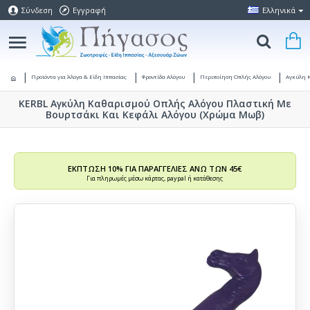
Σύνδεση
Εγγραφή
Ελληνικά
Προϊόντα για Άλογα & Είδη Ιππασίας
Φροντίδα Αλόγου
Περιποίηση Οπλής Αλόγου
Αγκύλη Κ
KERBL Αγκύλη Καθαρισμού Οπλής Αλόγου Πλαστική Με
Βουρτσάκι Και Κεφάλι Αλόγου (Χρώμα Μωβ)
ΕΚΠΤΩΣΗ 10% ΓΙΑ ΠΑΡΑΓΓΕΛΙΕΣ ΑΝΩ ΤΩΝ 45€
Για πληρωμές μέσω κάρτας, paypal ή κατάθεσης