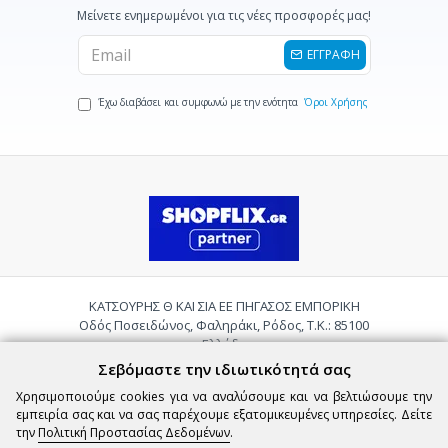
Μείνετε ενημερωμένοι για τις νέες προσφορές μας!
ΕΓΓΡΑΦΗ
Έχω διαβάσει και συμφωνώ με την ενότητα
Όροι Χρήσης
ΚΑΤΣΟΥΡΗΣ Θ ΚΑΙ ΣΙΑ ΕΕ ΠΗΓΑΣΟΣ ΕΜΠΟΡΙΚΗ
Οδός Ποσειδώνος, Φαληράκι, Ρόδος, Τ.Κ.: 85100
Ελλάδα
Τηλ.:
2241085059
Σεβόμαστε την ιδιωτικότητά σας
Email:
pigasosemporiki@gmail.com
Χρησιμοποιούμε cookies για να αναλύσουμε και να βελτιώσουμε την
εμπειρία σας και να σας παρέχουμε εξατομικευμένες υπηρεσίες. Δείτε
την
Πολιτική Προστασίας Δεδομένων
.