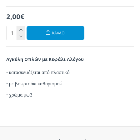
2,00€
ΚΑΛΆΘΙ
Αγκύλη Οπλών
με
Κεφάλι Αλόγου
•
κατασκευάζεται από
πλαστικό
•
με
βουρτσάκι
καθαρισμού
• χρώμα μωβ