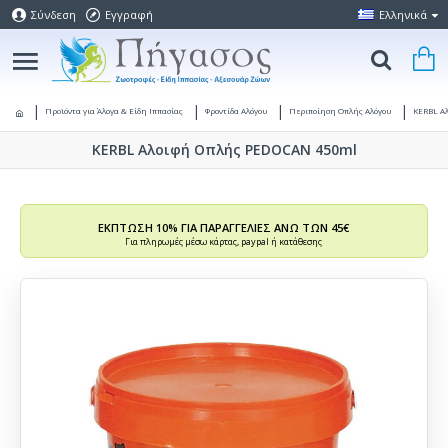
Σύνδεση
Εγγραφή
Ελληνικά
Προϊόντα για Άλογα & Είδη Ιππασίας
Φροντίδα Αλόγου
Περιποίηση Οπλής Αλόγου
KERBL Α
KERBL Αλοιφή Οπλής PEDOCAN 450ml
ΕΚΠΤΩΣΗ 10% ΓΙΑ ΠΑΡΑΓΓΕΛΙΕΣ ΑΝΩ ΤΩΝ 45€
Για πληρωμές μέσω κάρτας, paypal ή κατάθεσης