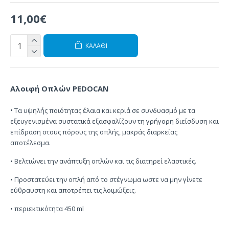
11,00€
ΚΑΛΆΘΙ
Αλοιφή
Οπλών
PEDOCAN
•
Τα
υψηλής ποιότητας
έλαια και κεριά
σε συνδυασμό με τα
εξευγενισμένα
συστατικά εξασφαλίζουν τη
γρήγορη διείσδυση
και
επίδραση στους πόρους
της οπλής,
μακράς
διαρκείας
αποτέλεσμα.
•
Βελτιώνει
την ανάπτυξη
οπλών και
τις
διατηρεί
ελαστικές.
•
Προστατεύει
την οπλή
από
το στέγνωμα ωστε να μην γίνετε
εύθραυστη
και αποτρέπει τις
λοιμώξεις.
• περιεκτικότητα 450 ml