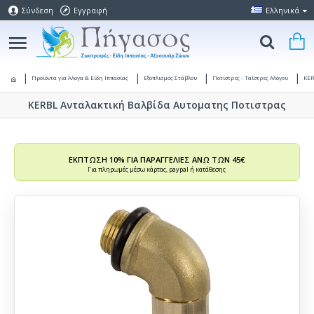
Σύνδεση
Εγγραφή
Ελληνικά
Προϊόντα για Άλογα & Είδη Ιππασίας
Εξοπλισμός Στάβλου
Ποτίστρες - Ταΐστρες Αλόγου
KER
KERBL Ανταλακτική Βαλβίδα Αυτοματης Ποτιστρας
ΕΚΠΤΩΣΗ 10% ΓΙΑ ΠΑΡΑΓΓΕΛΙΕΣ ΑΝΩ ΤΩΝ 45€
Για πληρωμές μέσω κάρτας, paypal ή κατάθεσης