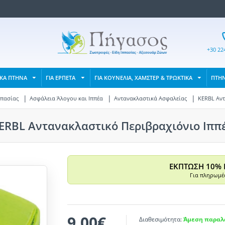
+30 22
ΙΚΑ ΠΤΗΝΑ
ΓΙΑ ΕΡΠΕΤΑ
ΓΙΑ ΚΟΥΝΕΛΙΑ, ΧΑΜΣΤΕΡ & ΤΡΩΚΤΙΚΑ
ΠΤΗ
ππασίας
Ασφάλεια Άλογου και Ιππέα
Αντανακλαστικά Ασφαλείας
KERBL Αντ
ERBL Αντανακλαστικό Περιβραχιόνιο Ιππ
ΕΚΠΤΩΣΗ 10% 
Για πληρωμές
9,00€
Διαθεσιμότητα:
Άμεση παραλα