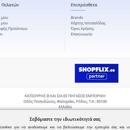
 Πελατών
Επιπρόσθετα
 μου
Brands
ς μου
Χάρτης Ιστοσελίδας
οφής Προϊόντων
Όροι Χρήσης
ών
Επικοινωνία
ΚΑΤΣΟΥΡΗΣ Θ ΚΑΙ ΣΙΑ ΕΕ ΠΗΓΑΣΟΣ ΕΜΠΟΡΙΚΗ
Οδός Ποσειδώνος, Φαληράκι, Ρόδος, Τ.Κ.: 85100
Ελλάδα
Τηλ.:
2241085059
Email:
pigasosemporiki@gmail.com
Σεβόμαστε την ιδιωτικότητά σας
cookies για να αναλύσουμε και να βελτιώσουμε την εμπειρία σας και 