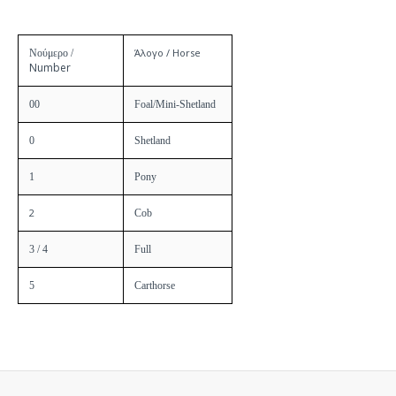
Άλογο /
Horse
Νούμερο /
Number
00
Foal/Mini-Shetland
0
Shetland
1
Pony
2
Cob
3 / 4
Full
5
Carthorse