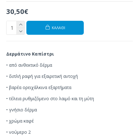
30,50€
ΚΑΛΆΘΙ
Δερμάτινο Καπίστρι
•
από ανθεκτικό
δέρμα
•
διπλή ραφή
για
εξαιρετική αντοχή
•
βαρέα
ορειχάλκινα εξαρτήματα
•
τέλεια
ρυθμιζόμενο
στο λαιμό
και τη μύτη
•
γνήσιο δέρμα
• χρώμα καφέ
• νούμερο 2