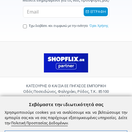
Μείνετε ενημερωμένοι για τις νέες προσφορές μας!
ΕΓΓΡΑΦΗ
Έχω διαβάσει και συμφωνώ με την ενότητα
Όροι Χρήσης
ΚΑΤΣΟΥΡΗΣ Θ ΚΑΙ ΣΙΑ ΕΕ ΠΗΓΑΣΟΣ ΕΜΠΟΡΙΚΗ
Οδός Ποσειδώνος, Φαληράκι, Ρόδος, Τ.Κ.: 85100
Ελλάδα
Τηλ.:
2241085059
Σεβόμαστε την ιδιωτικότητά σας
Email:
pigasosemporiki@gmail.com
Χρησιμοποιούμε cookies για να αναλύσουμε και να βελτιώσουμε την
εμπειρία σας και να σας παρέχουμε εξατομικευμένες υπηρεσίες. Δείτε
την
Πολιτική Προστασίας Δεδομένων
.