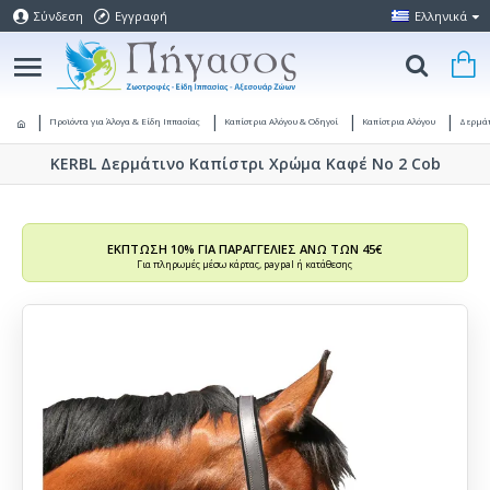
Σύνδεση
Εγγραφή
Ελληνικά
Προϊόντα για Άλογα & Είδη Ιππασίας
Καπίστρια Αλόγου & Οδηγοί
Καπίστρια Αλόγου
Δερμάτ
KERBL Δερμάτινο Καπίστρι Χρώμα Καφέ Νο 2 Cob
ΕΚΠΤΩΣΗ 10% ΓΙΑ ΠΑΡΑΓΓΕΛΙΕΣ ΑΝΩ ΤΩΝ 45€
Για πληρωμές μέσω κάρτας, paypal ή κατάθεσης