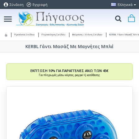
Σύνδεση
Εγγραφή
Ελληνικά
Προϊόντα Σκύλου
Περιποίηση Σκύλου
Βούρτσες / Χτένες Σκύλου
KERBL Γάντι Μασάζ Με 
KERBL Γάντι Μασάζ Με Μαγνήτες Μπλέ
ΕΚΠΤΩΣΗ 10% ΓΙΑ ΠΑΡΑΓΓΕΛΙΕΣ ΑΝΩ ΤΩΝ 45€
Για πληρωμές μέσω κάρτας, paypal ή κατάθεσης