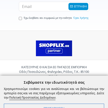
ΕΓΓΡΑΦΗ
Έχω διαβάσει και συμφωνώ με την ενότητα
Όροι Χρήσης
ΚΑΤΣΟΥΡΗΣ Θ ΚΑΙ ΣΙΑ ΕΕ ΠΗΓΑΣΟΣ ΕΜΠΟΡΙΚΗ
Οδός Ποσειδώνος, Φαληράκι, Ρόδος, Τ.Κ.: 85100
Ελλάδα
Τηλ.:
2241085059
Σεβόμαστε την ιδιωτικότητά σας
Email:
pigasosemporiki@gmail.com
Χρησιμοποιούμε cookies για να αναλύσουμε και να βελτιώσουμε την
εμπειρία σας και να σας παρέχουμε εξατομικευμένες υπηρεσίες. Δείτε
την
Πολιτική Προστασίας Δεδομένων
.