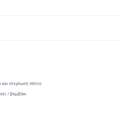
 και στερέωση Velcro
σεϊ / βαμβάκι