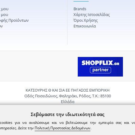
 μου
Brands
ς μου
Χάρτης Ιστοσελίδας
οφής Προϊόντων
Όροι Χρήσης
ών
Επικοινωνία
ΚΑΤΣΟΥΡΗΣ Θ ΚΑΙ ΣΙΑ ΕΕ ΠΗΓΑΣΟΣ ΕΜΠΟΡΙΚΗ
Οδός Ποσειδώνος, Φαληράκι, Ρόδος, Τ.Κ.: 85100
Ελλάδα
Τηλ.:
2241085059
Email:
pigasosemporiki@gmail.com
Σεβόμαστε την ιδιωτικότητά σας
cookies για να αναλύσουμε και να βελτιώσουμε την εμπειρία σας και 
υπηρεσίες. Δείτε την
Πολιτική Προστασίας Δεδομένων
.