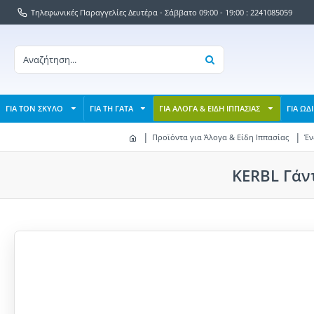
Τηλεφωνικές Παραγγελίες Δευτέρα - Σάββατο 09:00 - 19:00 : 2241085059
ΓΙΑ ΤΟΝ ΣΚΥΛΟ
ΓΙΑ ΤΗ ΓΑΤΑ
ΓΙΑ ΑΛΟΓΑ & ΕΙΔΗ ΙΠΠΑΣΙΑΣ
ΓΙΑ ΩΔ
Προϊόντα για Άλογα & Είδη Ιππασίας
Έν
KERBL Γάν