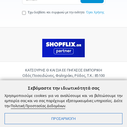
Έχω διαβάσει και συμφωνώ με την ενότητα
Όροι Χρήσης
ΚΑΤΣΟΥΡΗΣ Θ ΚΑΙ ΣΙΑ ΕΕ ΠΗΓΑΣΟΣ ΕΜΠΟΡΙΚΗ
Οδός Ποσειδώνος, Φαληράκι, Ρόδος, Τ.Κ.: 85100
Ελλάδα
Τηλ.:
2241085059
Σεβόμαστε την ιδιωτικότητά σας
Email:
pigasosemporiki@gmail.com
Χρησιμοποιούμε cookies για να αναλύσουμε και να βελτιώσουμε την
εμπειρία σας και να σας παρέχουμε εξατομικευμένες υπηρεσίες. Δείτε
την
Πολιτική Προστασίας Δεδομένων
.
ΠΡΟΣΑΡΜΟΓΗ