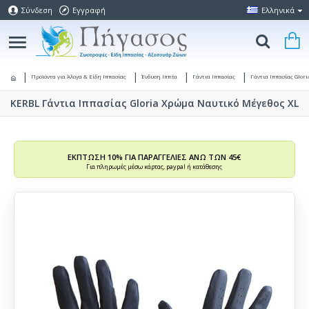
Σύνδεση
Εγγραφή
Ελληνικά
Προϊόντα για Άλογα & Είδη Ιππασίας
Ένδυση Ιππέα
Γάντια Ιππασίας
Γάντια Ιππασίας Glori
KERBL Γάντια Ιππασίας Gloria Χρώμα Ναυτικό Μέγεθος XL
ΕΚΠΤΩΣΗ 10% ΓΙΑ ΠΑΡΑΓΓΕΛΙΕΣ ΑΝΩ ΤΩΝ 45€
Για πληρωμές μέσω κάρτας, paypal ή κατάθεσης