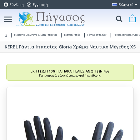
Σύνδεση
Εγγραφή
Ελληνικά
Προϊόντα για Άλογα & Είδη Ιππασίας
Ένδυση Ιππέα
Γάντια Ιππασίας
Γάντια Ιππασίας Glori
KERBL Γάντια Ιππασίας Gloria Χρώμα Ναυτικό Μέγεθος XS
ΕΚΠΤΩΣΗ 10% ΓΙΑ ΠΑΡΑΓΓΕΛΙΕΣ ΑΝΩ ΤΩΝ 45€
Για πληρωμές μέσω κάρτας, paypal ή κατάθεσης