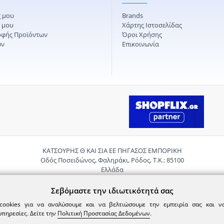
 μου
Brands
ς μου
Χάρτης Ιστοσελίδας
οφής Προϊόντων
Όροι Χρήσης
ών
Επικοινωνία
ΚΑΤΣΟΥΡΗΣ Θ ΚΑΙ ΣΙΑ ΕΕ ΠΗΓΑΣΟΣ ΕΜΠΟΡΙΚΗ
Οδός Ποσειδώνος, Φαληράκι, Ρόδος, Τ.Κ.: 85100
Ελλάδα
Τηλ.:
2241085059
Email:
pigasosemporiki@gmail.com
Σεβόμαστε την ιδιωτικότητά σας
cookies για να αναλύσουμε και να βελτιώσουμε την εμπειρία σας και 
υπηρεσίες. Δείτε την
Πολιτική Προστασίας Δεδομένων
.