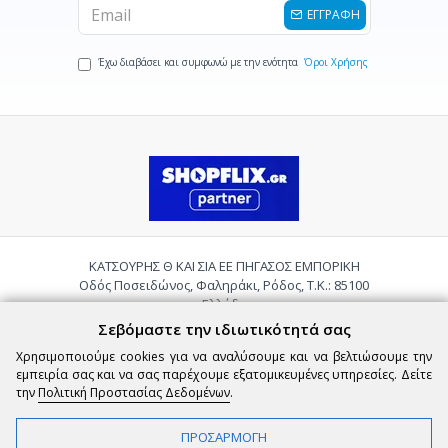
ΕΓΓΡΑΦΗ
Έχω διαβάσει και συμφωνώ με την ενότητα
Όροι Χρήσης
ΚΑΤΣΟΥΡΗΣ Θ ΚΑΙ ΣΙΑ ΕΕ ΠΗΓΑΣΟΣ ΕΜΠΟΡΙΚΗ
Οδός Ποσειδώνος, Φαληράκι, Ρόδος, Τ.Κ.: 85100
Ελλάδα
Τηλ.:
2241085059
Σεβόμαστε την ιδιωτικότητά σας
Email:
pigasosemporiki@gmail.com
Χρησιμοποιούμε cookies για να αναλύσουμε και να βελτιώσουμε την
εμπειρία σας και να σας παρέχουμε εξατομικευμένες υπηρεσίες. Δείτε
την
Πολιτική Προστασίας Δεδομένων
.
ΠΡΟΣΑΡΜΟΓΗ