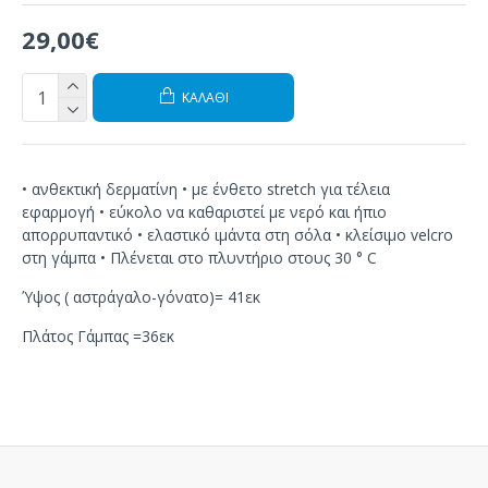
29,00€
ΚΑΛΆΘΙ
• ανθεκτική δερματίνη • με ένθετο stretch για τέλεια
εφαρμογή • εύκολο να καθαριστεί με νερό και ήπιο
απορρυπαντικό • ελαστικό ιμάντα στη σόλα • κλείσιμο velcro
στη γάμπα • Πλένεται στο πλυντήριο στους 30 ° C
Ύψος ( αστράγαλο-γόνατο)= 41εκ
Πλάτος Γάμπας =36εκ