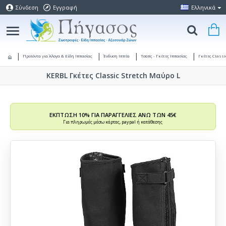
Σύνδεση
Εγγραφή
Ελληνικά
Προϊόντα για Άλογα & Είδη Ιππασίας
Ένδυση Ιππέα
Τσαπς - Γκέτες Ιππασίας
Γκέτες Classi
KERBL Γκέτες Classic Stretch Μαύρο L
ΕΚΠΤΩΣΗ 10% ΓΙΑ ΠΑΡΑΓΓΕΛΙΕΣ ΑΝΩ ΤΩΝ 45€
Για πληρωμές μέσω κάρτας, paypal ή κατάθεσης