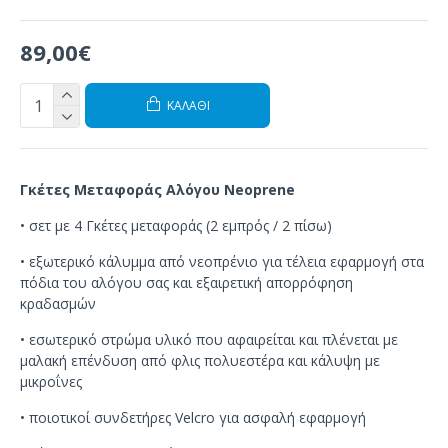
89,00€
ΚΑΛΆΘΙ
Γκέτες Μεταφοράς Αλόγου Neoprene
•
σετ
με 4
Γκέτες
μεταφοράς
(2 εμπρός
/
2 πίσω
)
•
εξωτερικό
κάλυμμα
από νεοπρένιο
για τέλεια εφαρμογή
στα
πόδια
του αλόγου σας
και εξαιρετική
απορρόφηση
κραδασμών
•
εσωτερικό
στρώμα
υλικό
που
αφαιρείται και πλένεται
με
μαλακή
επένδυση
από φλις πολυεστέρα και
κάλυψη
με
μικροΐνες
• ποιοτικοί συνδετήρες
Velcro
για ασφαλή εφαρμογή