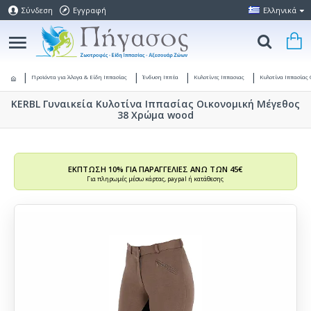
Σύνδεση
Εγγραφή
Ελληνικά
Προϊόντα για Άλογα & Είδη Ιππασίας
Ένδυση Ιππέα
Κυλοτίνες Ιππασιας
Κυλοτίνα Ιππασίας
KERBL Γυναικεία Κυλοτίνα Ιππασίας Οικονομική Μέγεθος
38 Χρώμα wood
ΕΚΠΤΩΣΗ 10% ΓΙΑ ΠΑΡΑΓΓΕΛΙΕΣ ΑΝΩ ΤΩΝ 45€
Για πληρωμές μέσω κάρτας, paypal ή κατάθεσης