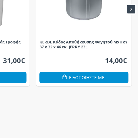
άς Τροφής
KERBL Κάδος Αποθήκευσης Φαγητού ΜxΠxΥ
37 x 32 x 46 εκ. JERRY 23L
31,00€
14,00€
ΕΙΔΟΠΟΙΗΣΤΕ ΜΕ