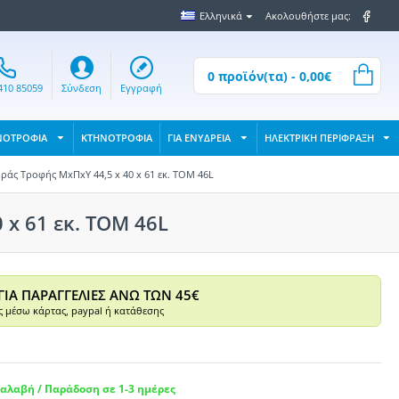
Ελληνικά
Ακολουθήστε μας:
0 προϊόν(τα) - 0,00€
410 85059
Σύνδεση
Εγγραφή
ΝΟΤΡΟΦΙΑ
ΚΤΗΝΟΤΡΟΦΙΑ
ΓΙΑ ΕΝΥΔΡΕΙΑ
ΗΛΕΚΤΡΙΚΗ ΠΕΡΙΦΡΑΞΗ
άς Τροφής ΜxΠxΥ 44,5 x 40 x 61 εκ. TOM 46L
 x 61 εκ. TOM 46L
ΓΙΑ ΠΑΡΑΓΓΕΛΙΕΣ ΑΝΩ ΤΩΝ 45€
 μέσω κάρτας, paypal ή κατάθεσης
αλαβή / Παράδοση σε 1-3 ημέρες