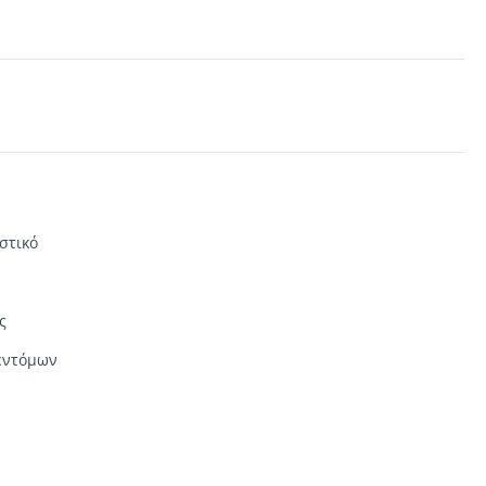
στικό
ς
 εντόμων