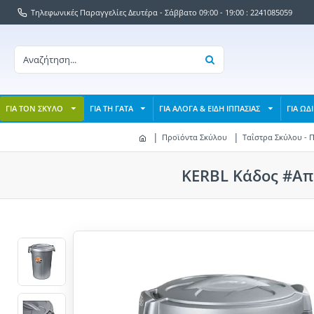
Τηλεφωνικές Παραγγελίες Δευτέρα - Σάββατο 09:00 - 19:00 : 2241085059
ΓΙΑ ΤΟΝ ΣΚΥΛΟ
ΓΙΑ ΤΗ ΓΑΤΑ
ΓΙΑ ΑΛΟΓΑ & ΕΙΔΗ ΙΠΠΑΣΙΑΣ
ΓΙΑ ΩΔ
Προϊόντα Σκύλου
Ταΐστρα Σκύλου - 
KERBL Κάδος #Απο