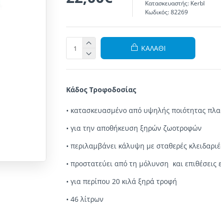
Κατασκευαστής:
Kerbl
Κωδικός:
82269
ΚΑΛΆΘΙ
Κάδος Τροφοδοσίας
•
κατασκευασμένο από
υψηλής ποιότητας πλα
•
για την αποθήκευση
ξηρών
ζωοτροφών
•
περιλαμβάνει κάλυψη
με σταθερές
κλειδαριέ
•
προστατεύει
από τη μόλυνση
και
επιθέσεις
•
για περίπου
20
κιλά
ξηρά τροφή
•
46
λίτρων