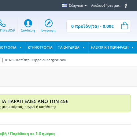
Ελληνικά
Ακολουθήστε μας:
0 προϊόν(τα) - 0,00€
410 85059
Σύνδεση
Εγγραφή
ΝΟΤΡΟΦΙΑ
ΚΤΗΝΟΤΡΟΦΙΑ
ΓΙΑ ΕΝΥΔΡΕΙΑ
ΗΛΕΚΤΡΙΚΗ ΠΕΡΙΦΡΑΞΗ
KERBL Καπίστρι Hippo aubergine No0
ΓΙΑ ΠΑΡΑΓΓΕΛΙΕΣ ΑΝΩ ΤΩΝ 45€
 μέσω κάρτας, paypal ή κατάθεσης
βή / Παράδοση σε 1-3 ημέρες