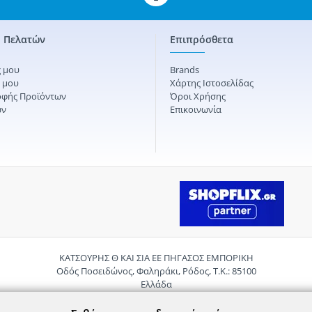
 Πελατών
Επιπρόσθετα
 μου
Brands
ς μου
Χάρτης Ιστοσελίδας
οφής Προϊόντων
Όροι Χρήσης
ών
Επικοινωνία
ΚΑΤΣΟΥΡΗΣ Θ ΚΑΙ ΣΙΑ ΕΕ ΠΗΓΑΣΟΣ ΕΜΠΟΡΙΚΗ
Οδός Ποσειδώνος, Φαληράκι, Ρόδος, Τ.Κ.: 85100
Ελλάδα
Τηλ.:
2241085059
Email:
pigasosemporiki@gmail.com