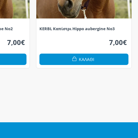
ne No2
KERBL Καπίστρι Hippo aubergine No3
7,00€
7,00€
ΚΑΛΆΘΙ