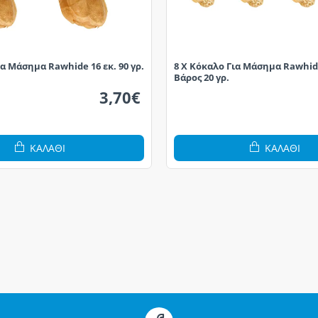
ια Μάσημα Rawhide 16 εκ. 90 γρ.
8 X Κόκαλο Για Μάσημα Rawhid
Βάρος 20 γρ.
3,70€
ΚΑΛΆΘΙ
ΚΑΛΆΘΙ