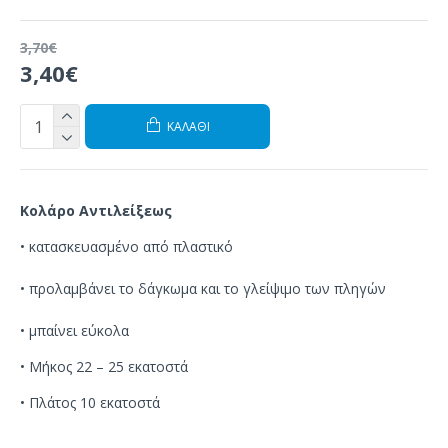
3,70€
3,40€
ΚΑΛΆΘΙ
Κολάρο Αντιλείξεως
•
κατασκευασμένο από πλαστικό
•
προλαμβάνει
το δάγκωμα
και
το γλείψιμο
των πληγών
•
μπαίνει
εύκολα
•
Μήκος 22 – 25 εκατοστά
•
Πλάτος 10 εκατοστά