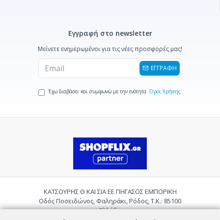
Εγγραφή στο newsletter
Μείνετε ενημερωμένοι για τις νέες προσφορές μας!
ΕΓΓΡΑΦΗ
Έχω διαβάσει και συμφωνώ με την ενότητα
Όροι Χρήσης
ΚΑΤΣΟΥΡΗΣ Θ ΚΑΙ ΣΙΑ ΕΕ ΠΗΓΑΣΟΣ ΕΜΠΟΡΙΚΗ
Οδός Ποσειδώνος, Φαληράκι, Ρόδος, Τ.Κ.: 85100
Ελλάδα
Τηλ.:
2241085059