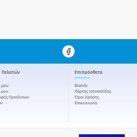
 Πελατών
Επιπρόσθετα
 μου
Brands
ς μου
Χάρτης Ιστοσελίδας
οφής Προϊόντων
Όροι Χρήσης
ών
Επικοινωνία