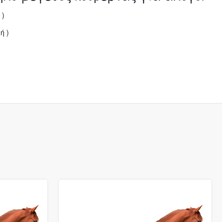
 )
ή )