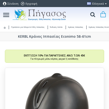
Σύνδεση
Εγγραφή
Ελληνικά
Προϊόντα για Άλογα & Είδη Ιππασίας
Ένδυση Ιππέα
Κράνος Ιππασίας
Κράνος Ιππασίας Eco
KERBL Κράνος Ιππασίας Econimo 58-61cm
ΕΚΠΤΩΣΗ 10% ΓΙΑ ΠΑΡΑΓΓΕΛΙΕΣ ΑΝΩ ΤΩΝ 45€
Για πληρωμές μέσω κάρτας, paypal ή κατάθεσης