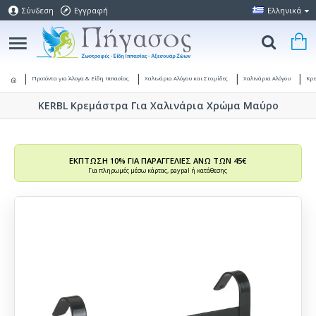
Σύνδεση
Εγγραφή
Ελληνικά
Προϊόντα για Άλογα & Είδη Ιππασίας
Χαλινάρια Αλόγου και Στομίδες
Χαλινάρια Αλόγου
Κρε
KERBL Κρεμάστρα Για Χαλινάρια Χρώμα Μαύρο
ΕΚΠΤΩΣΗ 10% ΓΙΑ ΠΑΡΑΓΓΕΛΙΕΣ ΑΝΩ ΤΩΝ 45€
Για πληρωμές μέσω κάρτας, paypal ή κατάθεσης