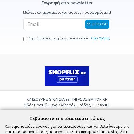
Εγγραφή στο newsletter
Μείνετε ενημερωμένοι για τις νέες προσφορές μας!
ΕΓΓΡΑΦΗ
Έχω διαβάσει και συμφωνώ με την ενότητα
Όροι Χρήσης
ΚΑΤΣΟΥΡΗΣ Θ ΚΑΙ ΣΙΑ ΕΕ ΠΗΓΑΣΟΣ ΕΜΠΟΡΙΚΗ
Οδός Ποσειδώνος, Φαληράκι, Ρόδος, Τ.Κ.: 85100
Ελλάδα
Τηλ.:
2241085059
Σεβόμαστε την ιδιωτικότητά σας
Email:
pigasosemporiki@gmail.com
Χρησιμοποιούμε cookies για να αναλύσουμε και να βελτιώσουμε την
εμπειρία σας και να σας παρέχουμε εξατομικευμένες υπηρεσίες. Δείτε