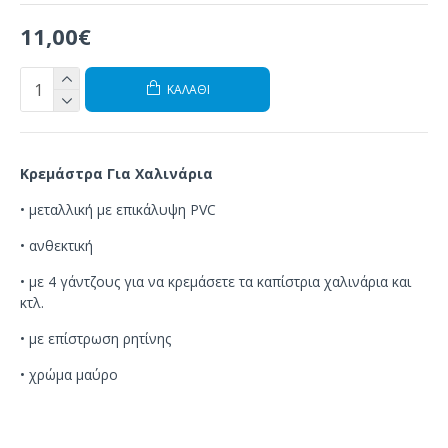
11,00€
ΚΑΛΆΘΙ
Κρεμάστρα Για Χαλινάρια
•
μεταλλική
με
επικάλυψη
PVC
•
ανθεκτική
•
με 4
γάντζους
για να
κρεμάσετε τα
καπίστρια
χαλινάρια
και
κτλ.
•
με
επίστρωση
ρητίνης
• χρώμα μαύρο