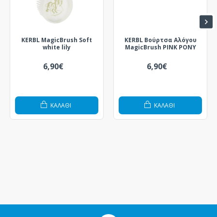
KERBL MagicBrush Soft
KERBL Βούρτσα Αλόγου
white lily
MagicBrush PINK PONY
6,90€
6,90€
ΚΑΛΆΘΙ
ΚΑΛΆΘΙ