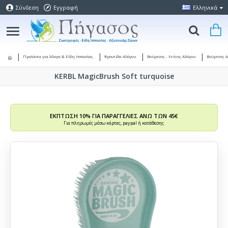
Σύνδεση
Εγγραφή
Ελληνικά
Προϊόντα για Άλογα & Είδη Ιππασίας
Φροντίδα Αλόγου
Βούρτσες - Χτένες Αλόγου
Βούρτσες 
KERBL MagicBrush Soft turquoise
ΕΚΠΤΩΣΗ 10% ΓΙΑ ΠΑΡΑΓΓΕΛΙΕΣ ΑΝΩ ΤΩΝ 45€
Για πληρωμές μέσω κάρτας, paypal ή κατάθεσης