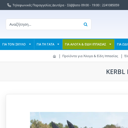
Τηλεφωνικές Παραγγελίες Δευτέρα - Σάββατο 09:00 - 19:00 : 2241085059
ΓΙΑ ΤΟΝ ΣΚΥΛΟ
ΓΙΑ ΤΗ ΓΑΤΑ
ΓΙΑ ΑΛΟΓΑ & ΕΙΔΗ ΙΠΠΑΣΙΑΣ
ΓΙΑ ΩΔ
Προϊόντα για Άλογα & Είδη Ιππασίας
Έλ
KERBL 