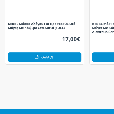
KERBL Μάσκα Αλόγου Για Προστασία Από
KERBL Μάσκα
Μύγες Με Κόψιμο Στα Αυτιά (FULL)
Μύγες Με Κόψ
Διασταυρώσε
17,00€
ΚΑΛΆΘΙ