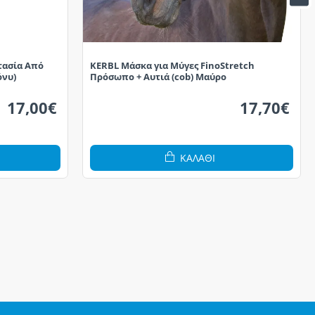
τασία Από
KERBL Μάσκα για Μύγες FinoStretch
όνυ)
Πρόσωπο + Αυτιά (cob) Μαύρο
17,00€
17,70€
ΚΑΛΆΘΙ