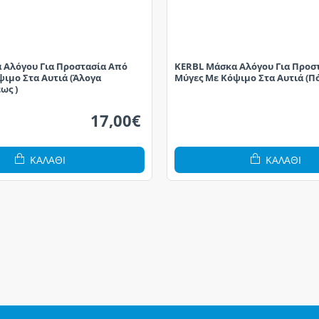
 Αλόγου Για Προστασία Από
KERBL Μάσκα Αλόγου Για Προσ
ιμο Στα Αυτιά (Άλογα
Μύγες Με Κόψιμο Στα Αυτιά (Π
ως )
17,00€
ΚΑΛΆΘΙ
ΚΑΛΆΘΙ