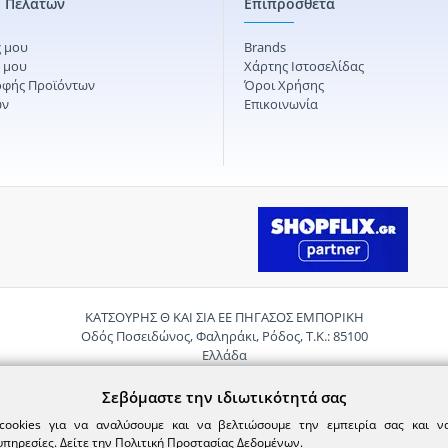
 Πελατών
Επιπρόσθετα
 μου
Brands
ς μου
Χάρτης Ιστοσελίδας
οφής Προϊόντων
Όροι Χρήσης
ών
Επικοινωνία
ΚΑΤΣΟΥΡΗΣ Θ ΚΑΙ ΣΙΑ ΕΕ ΠΗΓΑΣΟΣ ΕΜΠΟΡΙΚΗ
Οδός Ποσειδώνος, Φαληράκι, Ρόδος, Τ.Κ.: 85100
Ελλάδα
Τηλ.:
2241085059
Email:
pigasosemporiki@gmail.com
Σεβόμαστε την ιδιωτικότητά σας
cookies για να αναλύσουμε και να βελτιώσουμε την εμπειρία σας και 
υπηρεσίες. Δείτε την
Πολιτική Προστασίας Δεδομένων
.