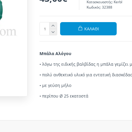
Κατασκευαστής:
Kerbl
Κωδικός:
32388
ΚΑΛΆΘΙ
Μπάλα Αλόγου
•
λόγω της
ειδικής
βαλβίδας
η μπάλα
γεμίζει
μ
•
πολύ
ανθεκτικό
υλικό
για εντατική
διασκέδασ
•
με γεύση
μήλο
•
περίπου
Ø
25 εκατοστά