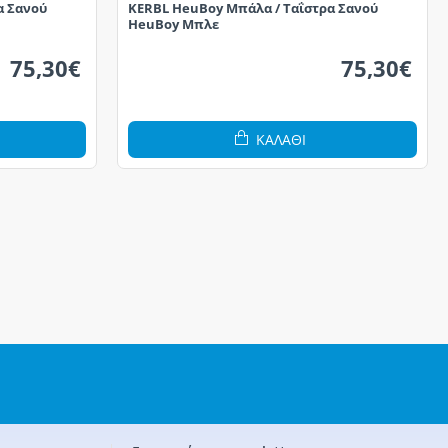
α Σανού
KERBL HeuBoy Μπάλα / Ταΐστρα Σανού
HeuBoy Μπλε
75,30€
75,30€
ΚΑΛΆΘΙ