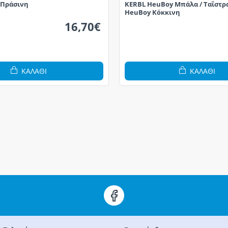
x Πράσινη
KERBL HeuBoy Μπάλα / Ταΐστρ
HeuBoy Κόκκινη
16,70€
ΚΑΛΆΘΙ
ΚΑΛΆΘΙ