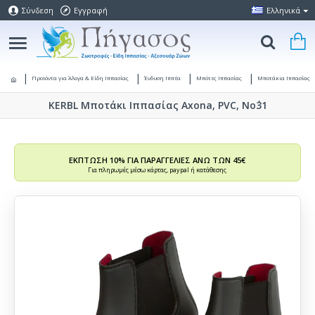
Σύνδεση
Εγγραφή
Ελληνικά
Προϊόντα για Άλογα & Είδη Ιππασίας
Ένδυση Ιππέα
Μπότες Ιππασίας
Μποτάκια Ιππασίας
KERBL Μποτάκι Ιππασίας Axona, PVC, Νο΄31
ΕΚΠΤΩΣΗ 10% ΓΙΑ ΠΑΡΑΓΓΕΛΙΕΣ ΑΝΩ ΤΩΝ 45€
Για πληρωμές μέσω κάρτας, paypal ή κατάθεσης