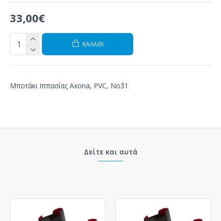
33,00€
ΚΑΛΆΘΙ
Μποτάκι Ιππασίας Axona, PVC, Νο΄31
Δείτε και αυτά