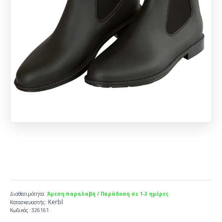
Διαθεσιμότητα:
Άμεση παραλαβή / Παράδοση σε 1-3 ημέρες
Kerbl
Κατασκευαστής:
Κωδικός:
326161