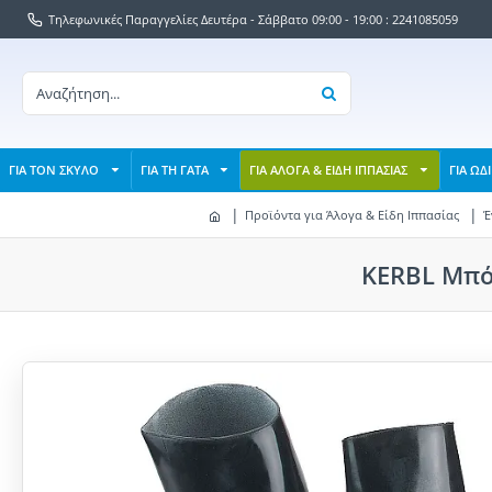
Τηλεφωνικές Παραγγελίες Δευτέρα - Σάββατο 09:00 - 19:00 : 2241085059
ΓΙΑ ΤΟΝ ΣΚΥΛΟ
ΓΙΑ ΤΗ ΓΑΤΑ
ΓΙΑ ΑΛΟΓΑ & ΕΙΔΗ ΙΠΠΑΣΙΑΣ
ΓΙΑ ΩΔ
Προϊόντα για Άλογα & Είδη Ιππασίας
Έ
KERBL Μπότ