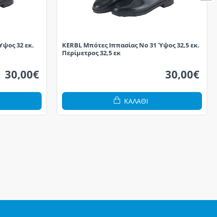
ψος 32 εκ.
KERBL Μπότες Ιππασίας No 31 Ύψος 32,5 εκ.
Περίμετρος 32,5 εκ
30,00€
30,00€
ΚΑΛΆΘΙ