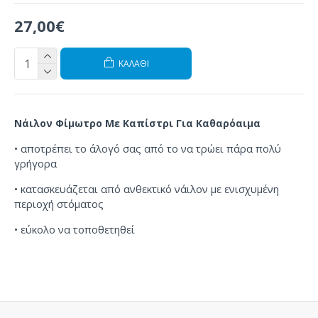
27,00€
ΚΑΛΆΘΙ
Νάιλον Φίμωτρο Με Καπίστρι Για Καθαρόαιμα
•
αποτρέπει
το άλογό σας
από το να τρώει πάρα πολύ
γρήγορα
•
κατασκευάζεται από ανθεκτικό
νάιλον
με ενισχυμένη
περιοχή στόματος
•
εύκολο να τοποθετηθεί