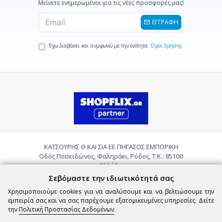
Μείνετε ενημερωμένοι για τις νέες προσφορές μας!
ΕΓΓΡΑΦΗ
Έχω διαβάσει και συμφωνώ με την ενότητα
Όροι Χρήσης
ΚΑΤΣΟΥΡΗΣ Θ ΚΑΙ ΣΙΑ ΕΕ ΠΗΓΑΣΟΣ ΕΜΠΟΡΙΚΗ
Οδός Ποσειδώνος, Φαληράκι, Ρόδος, Τ.Κ.: 85100
Ελλάδα
Τηλ.:
2241085059
Σεβόμαστε την ιδιωτικότητά σας
Email:
pigasosemporiki@gmail.com
Χρησιμοποιούμε cookies για να αναλύσουμε και να βελτιώσουμε την
εμπειρία σας και να σας παρέχουμε εξατομικευμένες υπηρεσίες. Δείτε
την
Πολιτική Προστασίας Δεδομένων
.