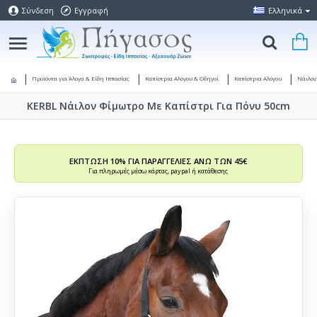
Σύνδεση
Εγγραφή
Ελληνικά
Προϊόντα για Άλογα & Είδη Ιππασίας
Καπίστρια Αλόγου & Οδηγοί
Καπίστρια Αλόγου
Νάιλον
KERBL Νάιλον Φίμωτρο Με Καπίστρι Για Πόνυ 50cm
ΕΚΠΤΩΣΗ 10% ΓΙΑ ΠΑΡΑΓΓΕΛΙΕΣ ΑΝΩ ΤΩΝ 45€
Για πληρωμές μέσω κάρτας, paypal ή κατάθεσης