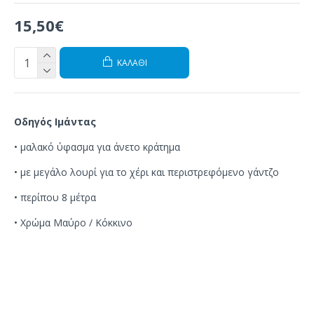
15,50€
ΚΑΛΆΘΙ
Οδηγός Ιμάντας
•
μαλακό
ύφασμα
για
άνετο κράτημα
•
με
μεγάλο
λουρί για το χέρι
και περιστρεφόμενο
γάντζο
•
περίπου 8
μέτρα
• Χρώμα Μαύρο / Κόκκινο