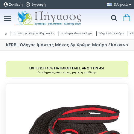
Σύνδεση
Εγγραφή
Ελληνικά
Προϊόντα για Άλογα & Είδη Ιππασίας
Καπίστρια Αλόγου & Οδηγοί
Οδηγοί Βόλτας Αλόγου
Οδ
KERBL Οδηγός Ιμάντας Μήκος 8μ Χρώμα Μαύρο / Κόκκινο
ΕΚΠΤΩΣΗ 10% ΓΙΑ ΠΑΡΑΓΓΕΛΙΕΣ ΑΝΩ ΤΩΝ 45€
Για πληρωμές μέσω κάρτας, paypal ή κατάθεσης