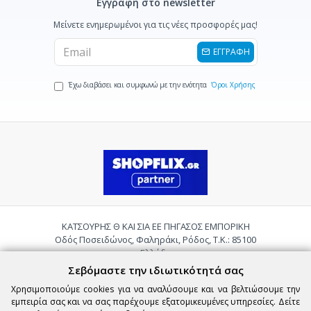
Εγγραφή στο newsletter
Μείνετε ενημερωμένοι για τις νέες προσφορές μας!
ΕΓΓΡΑΦΗ
Έχω διαβάσει και συμφωνώ με την ενότητα
Όροι Χρήσης
ΚΑΤΣΟΥΡΗΣ Θ ΚΑΙ ΣΙΑ ΕΕ ΠΗΓΑΣΟΣ ΕΜΠΟΡΙΚΗ
Οδός Ποσειδώνος, Φαληράκι, Ρόδος, Τ.Κ.: 85100
Ελλάδα
Τηλ.:
2241085059
Σεβόμαστε την ιδιωτικότητά σας
Email:
pigasosemporiki@gmail.com
Χρησιμοποιούμε cookies για να αναλύσουμε και να βελτιώσουμε την
εμπειρία σας και να σας παρέχουμε εξατομικευμένες υπηρεσίες. Δείτε