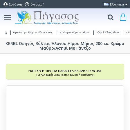
Σύνδεση
Εγγραφή
Ελληνικά
Προϊόντα για Άλογα & Είδη Ιππασίας
Καπίστρια Αλόγου & Οδηγοί
Οδηγοί Βόλτας Αλόγου
Οδ
KERBL Οδηγός Βόλτας Αλόγου Hippo Μήκος 200 εκ. Χρώμα
Μαύρο/Ασημί Με Γάντζο
ΕΚΠΤΩΣΗ 10% ΓΙΑ ΠΑΡΑΓΓΕΛΙΕΣ ΑΝΩ ΤΩΝ 45€
Για πληρωμές μέσω κάρτας, paypal ή κατάθεσης