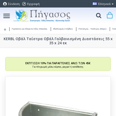
Σύνδεση
Εγγραφή
Ελληνικά
Προϊόντα για Άλογα & Είδη Ιππασίας
Εξοπλισμός Στάβλου
Ποτίστρες - Ταΐστρες Αλόγου
Ταΐ
KERBL Οβάλ Ταΐστρα Οβάλ Γαλβανισμένη Διαστάσεις 55 x
35 x 24 εκ
ΕΚΠΤΩΣΗ 10% ΓΙΑ ΠΑΡΑΓΓΕΛΙΕΣ ΑΝΩ ΤΩΝ 45€
Για πληρωμές μέσω κάρτας, paypal ή κατάθεσης