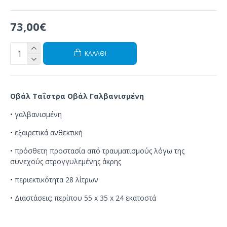
73,00€
ΚΑΛΆΘΙ
Οβάλ Ταΐστρα
Οβάλ Γαλβανισμένη
•
γαλβανισμένη
•
εξαιρετικά
ανθεκτική
•
πρόσθετη προστασία
από τραυματισμούς
λόγω της
συνεχούς
στρογγυλεμένης άκρης
•
περιεκτικότητα
28 λίτρων
• Διαστάσεις
:
περίπου
55
x 35
x 24 εκατοστά