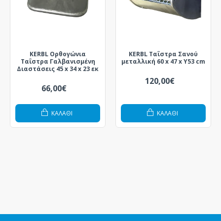
KERBL Ορθογώνια
KERBL Ταΐστρα Σανού
Ταΐστρα Γαλβανισμένη
μεταλλική 60 x 47 x Y53 cm
Διαστάσεις 45 x 34 x 23 εκ
120,00€
66,00€
ΚΑΛΆΘΙ
ΚΑΛΆΘΙ