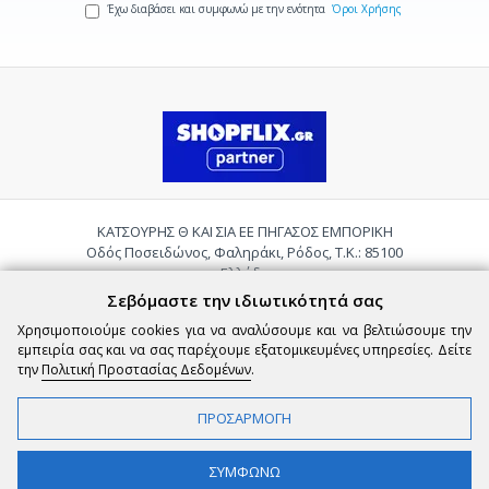
Έχω διαβάσει και συμφωνώ με την ενότητα
Όροι Χρήσης
ΚΑΤΣΟΥΡΗΣ Θ ΚΑΙ ΣΙΑ ΕΕ ΠΗΓΑΣΟΣ ΕΜΠΟΡΙΚΗ
Οδός Ποσειδώνος, Φαληράκι, Ρόδος, Τ.Κ.: 85100
Ελλάδα
Τηλ.:
2241085059
Σεβόμαστε την ιδιωτικότητά σας
Email:
pigasosemporiki@gmail.com
Χρησιμοποιούμε cookies για να αναλύσουμε και να βελτιώσουμε την
εμπειρία σας και να σας παρέχουμε εξατομικευμένες υπηρεσίες. Δείτε
την
Πολιτική Προστασίας Δεδομένων
.
ΠΡΟΣΑΡΜΟΓΗ
Copyright © 2026 epigasos.com | Powered by SBZ Systems & EMDI Business
ΣΥΜΦΩΝΩ
Management